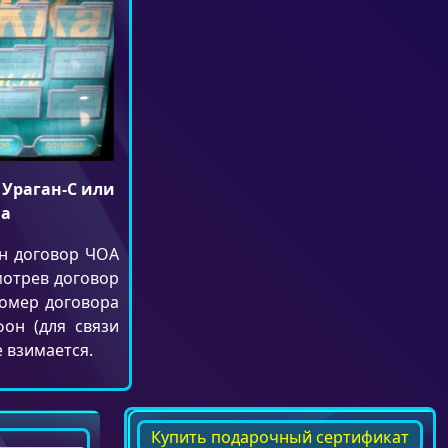
Ураган-С или
на
ен договор ЧОА
мотрев договор
номер договора
фон (для связи
 взимается.
Купить подарочный сертификат