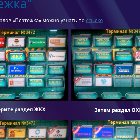
ежка"
алов «Платежка» можно узнать по
ссылке
рите раздел ЖКХ
Затем раздел О