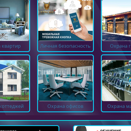
 квартир
Личная безопасность
Охрана 
коттеджей
Охрана офисов
Охрана м