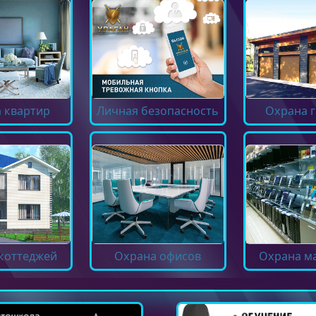
 квартир
Личная безопасность
Охрана 
коттеджей
Охрана офисов
Охрана м