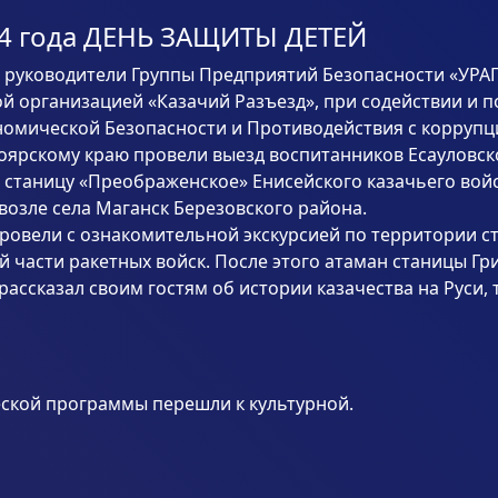
14 года ДЕНЬ ЗАЩИТЫ ДЕТЕЙ
а руководители Группы Предприятий Безопасности «УРАГ
й организацией «Казачий Разъезд», при содействии и 
номической Безопасности и Противодействия с коррупц
оярскому краю провели выезд воспитанников Есауловск
 станицу «Преображенское» Енисейского казачьего войс
озле села Маганск Березовского района.
провели с ознакомительной экскурсией по территории 
 части ракетных войск. После этого атаман станицы Г
рассказал своим гостям об истории казачества на Руси, 
ской программы перешли к культурной.