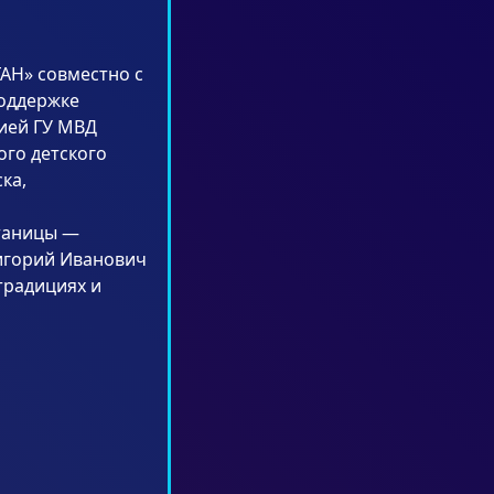
АН» совместно с
поддержке
ией ГУ МВД
ого детского
ка,
станицы —
ригорий Иванович
традициях и