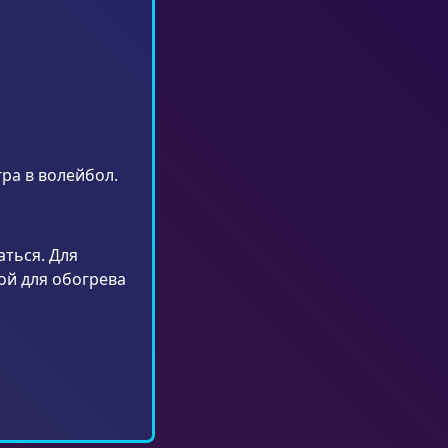
ра в волейбол.
аться. Для
ой для обогрева