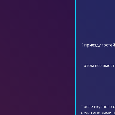
К приезду госте
Потом все вмес
После вкусного 
желатиновыми ша