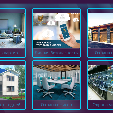
 квартир
Личная безопасность
Охрана 
коттеджей
Охрана офисов
Охрана м