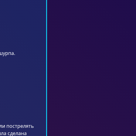
шурпа.
ли пострелять
ыла сделана