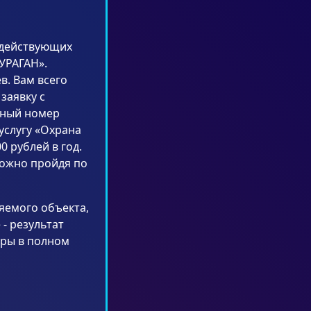
 действующих
УРАГАН».
в. Вам всего
заявку c
тный номер
услугу «Охрана
0 рублей в год.
можно пройдя по
няемого объекта,
- результат
иры в полном