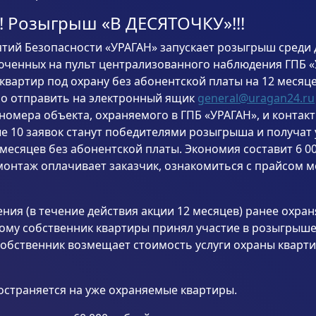
! Розыгрыш «В ДЕСЯТОЧКУ»!!!
тий Безопасности «УРАГАН» запускает розыгрыш среди
юченных на пульт централизованного наблюдения ГПБ «
квартир под охрану без абонентской платы на 12 месяце
о отправить на электронный ящик
general@uragan24.ru
номера объекта, охраняемого в ГПБ «УРАГАН», и контак
е 10 заявок станут победителями розыгрыша и получат 
месяцев без абонентской платы. Экономия составит 6 00
онтаж оплачивает заказчик, ознакомиться с прайсом 
ения (в течение действия акции 12 месяцев) ранее охра
ому собственник квартиры принял участие в розыгрыше 
собственник возмещает стоимость услуги охраны кварт
остраняется на уже охраняемые квартиры.