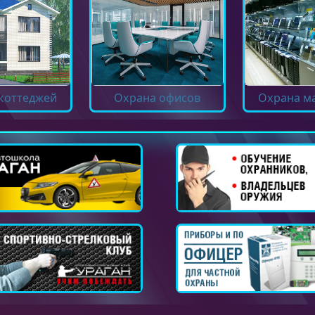
коттеджей
Охрана офисов
Охрана м