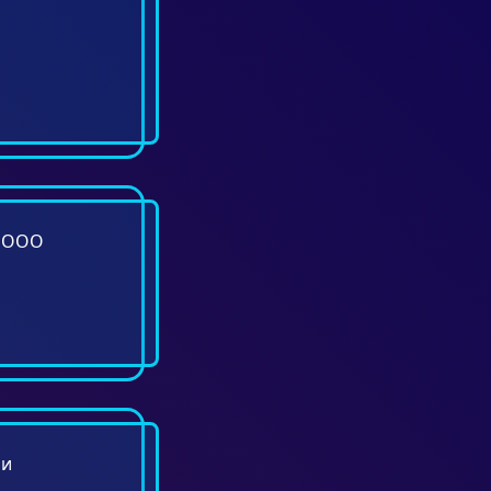
т ООО
 и