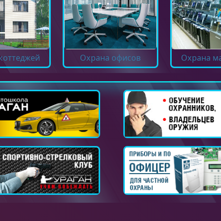
коттеджей
Охрана офисов
Охрана м