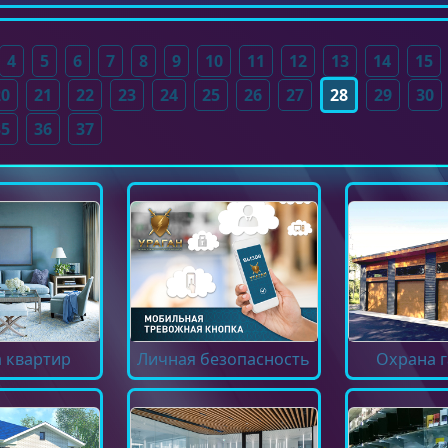
4
5
6
7
8
9
10
11
12
13
14
15
20
21
22
23
24
25
26
27
28
29
30
35
36
37
 квартир
Личная безопасность
Охрана 